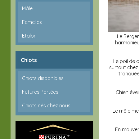
Mâle
Femelles
Etalon
Le Berger 
harmonieux
Chiots
Le poil de 
surtout chez 
tronquée
Chiots disponibles
Futures Portées
Chien évei
Chiots nés chez nous
Le mâle mes
En mouveme