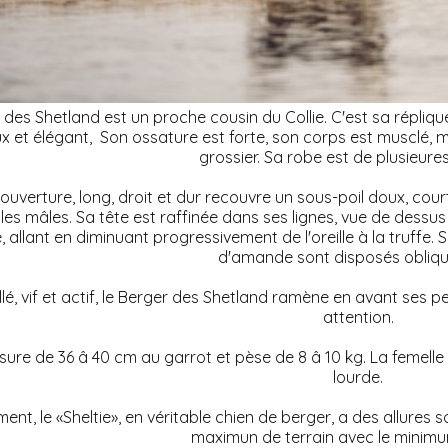
des Shetland est un proche cousin du Collie. C'est sa réplique 
 et élégant, Son ossature est forte, son corps est musclé, m
grossier. Sa robe est de plusieure
couverture, long, droit et dur recouvre un sous-poil doux, court 
les mâles. Sa tête est raffinée dans ses lignes, vue de dessus 
, allant en diminuant progressivement de l'oreille à la truff
d'amande sont disposés obliq
llé, vif et actif, le Berger des Shetland ramène en avant ses p
attention.
ure de 36 â 40 cm au garrot et pèse de 8 â 10 kg. La femelle 
lourde.
nt, le «Sheltie», en véritable chien de berger, a des allures so
maximun de terrain avec le minimun